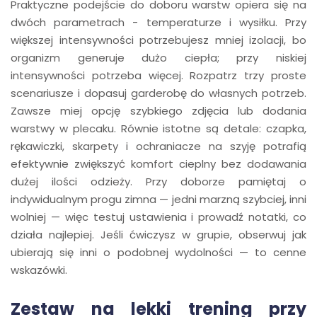
Praktyczne podejście do doboru warstw opiera się na
dwóch parametrach - temperaturze i wysiłku. Przy
większej intensywności potrzebujesz mniej izolacji, bo
organizm generuje dużo ciepła; przy niskiej
intensywności potrzeba więcej. Rozpatrz trzy proste
scenariusze i dopasuj garderobę do własnych potrzeb.
Zawsze miej opcję szybkiego zdjęcia lub dodania
warstwy w plecaku. Równie istotne są detale: czapka,
rękawiczki, skarpety i ochraniacze na szyję potrafią
efektywnie zwiększyć komfort cieplny bez dodawania
dużej ilości odzieży. Przy doborze pamiętaj o
indywidualnym progu zimna — jedni marzną szybciej, inni
wolniej — więc testuj ustawienia i prowadź notatki, co
działa najlepiej. Jeśli ćwiczysz w grupie, obserwuj jak
ubierają się inni o podobnej wydolności — to cenne
wskazówki.
Zestaw na lekki trening przy