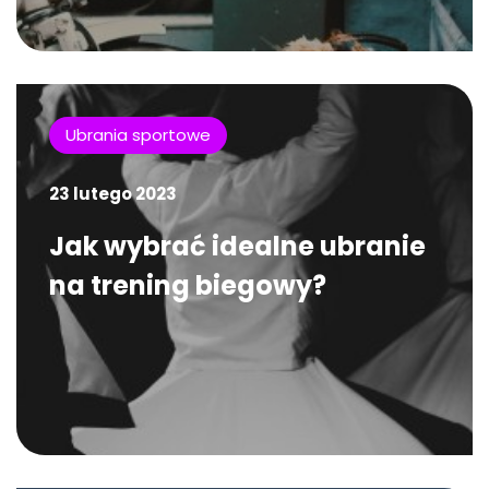
Ubrania sportowe
23 lutego 2023
Jak wybrać idealne ubranie
na trening biegowy?