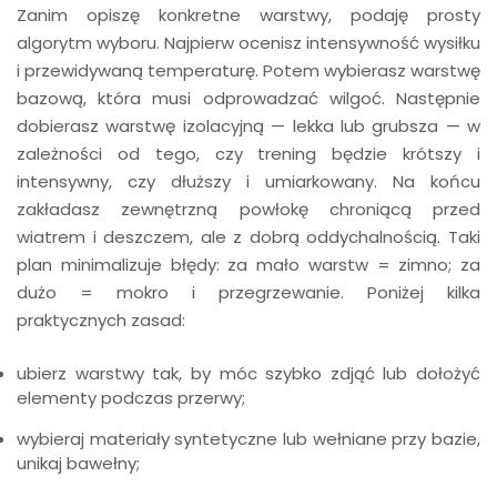
Zanim opiszę konkretne warstwy, podaję prosty
algorytm wyboru. Najpierw ocenisz intensywność wysiłku
i przewidywaną temperaturę. Potem wybierasz warstwę
bazową, która musi odprowadzać wilgoć. Następnie
dobierasz warstwę izolacyjną — lekka lub grubsza — w
zależności od tego, czy trening będzie krótszy i
intensywny, czy dłuższy i umiarkowany. Na końcu
zakładasz zewnętrzną powłokę chroniącą przed
wiatrem i deszczem, ale z dobrą oddychalnością. Taki
plan minimalizuje błędy: za mało warstw = zimno; za
dużo = mokro i przegrzewanie. Poniżej kilka
praktycznych zasad:
ubierz warstwy tak, by móc szybko zdjąć lub dołożyć
elementy podczas przerwy;
wybieraj materiały syntetyczne lub wełniane przy bazie,
unikaj bawełny;