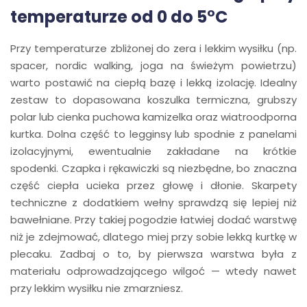
temperaturze od 0 do 5°C
Przy temperaturze zbliżonej do zera i lekkim wysiłku (np.
spacer, nordic walking, joga na świeżym powietrzu)
warto postawić na ciepłą bazę i lekką izolację. Idealny
zestaw to dopasowana koszulka termiczna, grubszy
polar lub cienka puchowa kamizelka oraz wiatroodporna
kurtka. Dolna część to legginsy lub spodnie z panelami
izolacyjnymi, ewentualnie zakładane na krótkie
spodenki. Czapka i rękawiczki są niezbędne, bo znaczna
część ciepła ucieka przez głowę i dłonie. Skarpety
techniczne z dodatkiem wełny sprawdzą się lepiej niż
bawełniane. Przy takiej pogodzie łatwiej dodać warstwę
niż je zdejmować, dlatego miej przy sobie lekką kurtkę w
plecaku. Zadbaj o to, by pierwsza warstwa była z
materiału odprowadzającego wilgoć — wtedy nawet
przy lekkim wysiłku nie zmarzniesz.