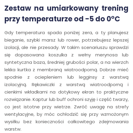
Zestaw na umiarkowany trening
przy temperaturze od -5 do 0°C
Gdy temperatura spada poniżej zera, a ty planujesz
bieganie, szybki marsz lub rower, potrzebujesz lepszej
izolacji, ale nie przesady. W takim scenariuszu sprawdzi
się dopasowana koszulka z wełny merynosa lub
syntetyczna baza, średniej grubości polar, a na wierzch
lekka kurtka z membraną wiatroodporną. Dobrze mieć
spodnie z ociepleniem lub legginsy z warstwą
izolacyjną. Rękawiczki z warstwą wiatroodporną i
cienkimi wkładkami na dotykowy ekran to praktyczne
rozwiązanie. Kaptur lub buff ochroni szyję i część twarzy,
co jest istotne przy wietrze. Zwróć uwagę na strefy
wentylacyjne, by móc ochłodzić się przy wzmożonym
wysiłku bez konieczności całkowitego zdejmowania
warstw.